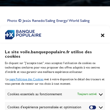
Lauriane Nolot en or à Long
Beach, sur le plan d'eau des
Jeux Olympiques 2028
Photo © Jesús Renedo/Sailing Energy/ World Sailing
Actualités
CONTENU
ASSOCIÉ
Le site voile.banquepopulaire.fr utilise des
cookies
Banque Populaire
En cliquant sur "J'accepte tout", vous acceptez l’utilisation de cookies ou
Inscription serveur média
technologies similaires pour vous proposer des offres adaptés à vos centres
Contact
d’intérêt et vous garantir une meilleure expérience utilisateur.
Mentions légales
La
page Politique des Cookies
met à votre disposition le détail des traceurs et
Politique des cookies
vous permet de revenir sur vos choix à tout moment.
Gérer les cookies
Banque de la voile
Cookies essentiels au fonctionnement
Toujours activé
Galerie photo
Passion Voile TV
Cookies d'expérience personnalisée et optimisation