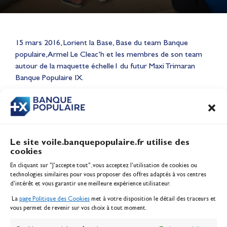
15 mars 2016, Lorient la Base, Base du team Banque
Lauriane Nolot en or à Long
populaire, Armel Le Cleac’h et les membres de son team
Beach, sur le plan d'eau des
autour de la maquette échelle1 du futur Maxi Trimaran
Jeux Olympiques 2028
Banque Populaire IX.
Actualités
CONTENU
ASSOCIÉ
Le site voile.banquepopulaire.fr utilise des
cookies
Banque Populaire
En cliquant sur "J'accepte tout", vous acceptez l’utilisation de cookies ou
Inscription serveur média
technologies similaires pour vous proposer des offres adaptés à vos centres
Contact
d’intérêt et vous garantir une meilleure expérience utilisateur.
Mentions légales
La
page Politique des Cookies
met à votre disposition le détail des traceurs et
Politique des cookies
vous permet de revenir sur vos choix à tout moment.
Gérer les cookies