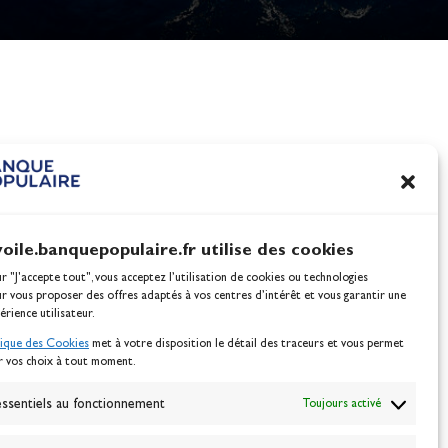
nes
100% Glisse - Écoles F
hum Destination Guadeloupe 2018
Voile : la référence glis
Actualités
voile.banquepopulaire.fr utilise des cookies
ur "J'accepte tout", vous acceptez l’utilisation de cookies ou technologies
ur vous proposer des offres adaptés à vos centres d’intérêt et vous garantir une
érience utilisateur.
tique des Cookies
met à votre disposition le détail des traceurs et vous permet
r vos choix à tout moment.
NEWSLETTER
BONNEZ-VOUS
ssentiels au fonctionnement
Toujours activé