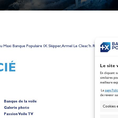
h,
Mathilde Lovadina et Lou
ques
Berthomieu, vice-champion
 du Maxi Banque Populaire IX. Skipper, Armel Le Cleac’h. Route du R
d'Europe !
Actualités
IÉ
Le site 
En cliquant s
similaires po
meilleure exp
La
page Poli
de revenir su
Banque de la voile
A
Cookies e
Galerie photo
Passion Voile TV