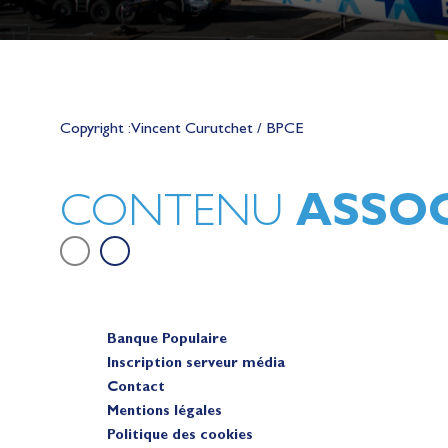
Lauriane Nolot en or à Long Beac
sur le plan d'eau des Jeux Olympi
Copyright : Vincent Curutchet / BPCE
2028
Actualités
ASSOC
CONTENU
Banque Populaire
Inscription serveur média
Contact
Mentions légales
Politique des cookies