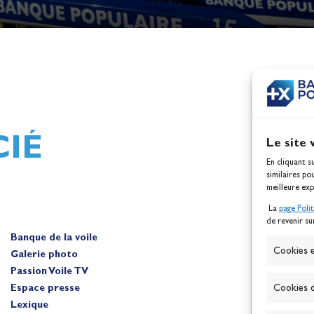
h,
Mathilde Lovadina et Lou
ques
Berthomieu, vice-champion
d'Europe !
Actualités
IÉ
Le site 
En cliquant s
similaires po
meilleure exp
La
page Poli
de revenir su
Banque de la voile
A
Cookies e
Galerie photo
Passion Voile TV
Espace presse
Cookies d
Lexique