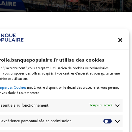
nes
100% Glisse - Écoles F
Voile : la référence glis
Actualités
voile.banquepopulaire.fr utilise des cookies
ur "J'accepte tout", vous acceptez l’utilisation de cookies ou technologies
ur vous proposer des offres adaptés à vos centres d’intérêt et vous garantir une
érience utilisateur.
tique des Cookies
met à votre disposition le détail des traceurs et vous permet
r vos choix à tout moment.
NEWSLETTER
BONNEZ-VOUS
ssentiels au fonctionnement
Toujours activé
'expérience personnalisée et optimisation
VALIDER