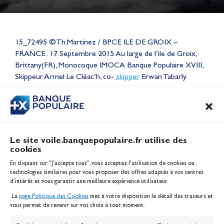
15_72495 ©Th.Martinez / BPCE. ILE DE GROIX –
Lauriane Nolot en or à Long
FRANCE . 17 Septembre 2015. Au large de l’ile de Groix,
Beach, sur le plan d'eau des
Brittany(FR), Monocoque IMOCA Banque Populaire XVIII,
Jeux Olympiques 2028
Skippeur Armel Le Cléac’h, co-
skipper
Erwan Tabarly.
Actualités
CONTENU
ASSOCIÉ
Le site voile.banquepopulaire.fr utilise des
cookies
Banque Populaire
En cliquant sur "J'accepte tout", vous acceptez l’utilisation de cookies ou
Inscription serveur média
technologies similaires pour vous proposer des offres adaptés à vos centres
Contact
d’intérêt et vous garantir une meilleure expérience utilisateur.
Mentions légales
La
page Politique des Cookies
met à votre disposition le détail des traceurs et
Politique des cookies
vous permet de revenir sur vos choix à tout moment.
Gérer les cookies