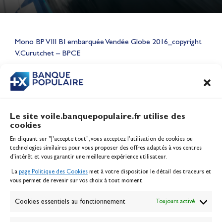
Lauriane Nolot en or à Long
Beach, sur le plan d'eau des
Mono BP VIII BI embarquée Vendée Globe 2016_copyright
Jeux Olympiques 2028
V.Curutchet – BPCE
Actualités
CONTENU
ASSOCIÉ
Le site voile.banquepopulaire.fr utilise des
cookies
Banque Populaire
En cliquant sur "J'accepte tout", vous acceptez l’utilisation de cookies ou
Inscription serveur média
technologies similaires pour vous proposer des offres adaptés à vos centres
Contact
d’intérêt et vous garantir une meilleure expérience utilisateur.
Mentions légales
La
page Politique des Cookies
met à votre disposition le détail des traceurs et
Politique des cookies
vous permet de revenir sur vos choix à tout moment.
Gérer les cookies
Banque de la voile
Cookies essentiels au fonctionnement
Toujours activé
Galerie photo