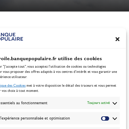
nes
100% Glisse - Écoles F
Voile : la référence glis
Actualités
voile.banquepopulaire.fr utilise des cookies
ur "J'accepte tout", vous acceptez l’utilisation de cookies ou technologies
ur vous proposer des offres adaptés à vos centres d’intérêt et vous garantir une
érience utilisateur.
tique des Cookies
met à votre disposition le détail des traceurs et vous permet
r vos choix à tout moment.
NEWSLETTER
BONNEZ-VOUS
ssentiels au fonctionnement
Toujours activé
'expérience personnalisée et optimisation
VALIDER