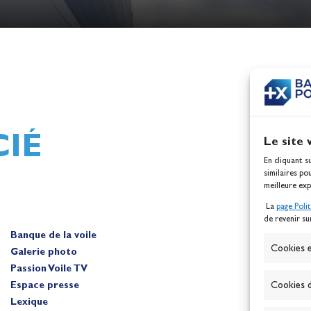
h,
Mathilde Lovadina et Lou
ques
Berthomieu, vice-champion
d'Europe !
Actualités
IÉ
Le site 
En cliquant s
similaires po
meilleure exp
La
page Poli
de revenir su
Banque de la voile
A
Cookies e
Galerie photo
Passion Voile TV
Espace presse
Cookies d
Lexique