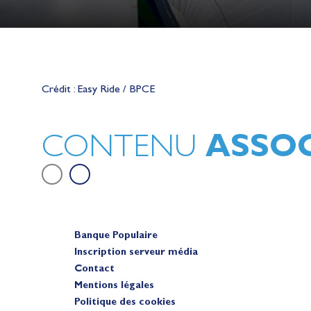
Lauriane Nolot en or à Long Beac
sur le plan d'eau des Jeux Olympi
Crédit : Easy Ride / BPCE
2028
Actualités
ASSOC
CONTENU
Banque Populaire
Inscription serveur média
Contact
Mentions légales
Politique des cookies