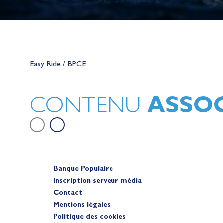
Lauriane Nolot en or à Long Beac
sur le plan d'eau des Jeux Olympi
Easy Ride / BPCE
2028
Actualités
ASSOC
CONTENU
Banque Populaire
Inscription serveur média
Contact
Mentions légales
Politique des cookies