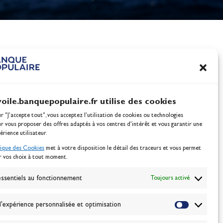
nes
100% Glisse - Écoles F
Voile : la référence glis
Actualités
voile.banquepopulaire.fr utilise des cookies
ur "J'accepte tout", vous acceptez l’utilisation de cookies ou technologies
ur vous proposer des offres adaptés à vos centres d’intérêt et vous garantir une
érience utilisateur.
tique des Cookies
met à votre disposition le détail des traceurs et vous permet
r vos choix à tout moment.
NEWSLETTER
BONNEZ-VOUS
ssentiels au fonctionnement
Toujours activé
'expérience personnalisée et optimisation
VALIDER