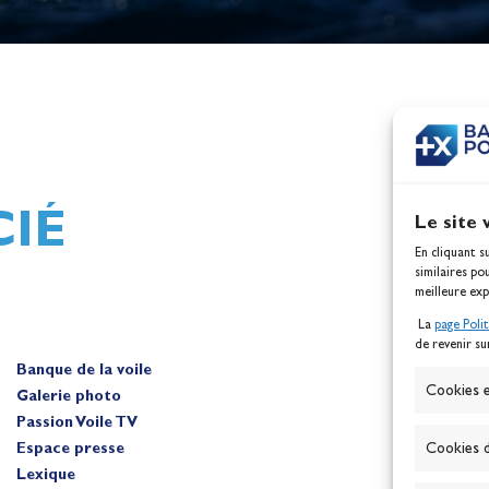
h,
Mathilde Lovadina et Lou
ques
Berthomieu, vice-champion
d'Europe !
Actualités
IÉ
Le site 
En cliquant s
similaires po
meilleure exp
La
page Poli
de revenir su
Banque de la voile
A
Cookies e
Galerie photo
Passion Voile TV
Espace presse
Cookies d
Lexique