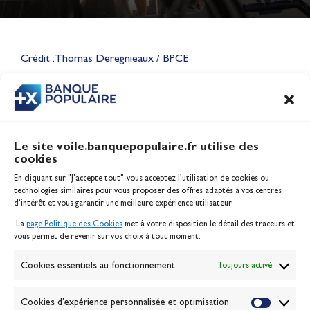
Lauriane Nolot en or à Long
Beach, sur le plan d'eau des
Jeux Olympiques 2028
Crédit : Thomas Deregnieaux / BPCE
Actualités
CONTENU
ASSOCIÉ
Le site voile.banquepopulaire.fr utilise des
cookies
Banque Populaire
En cliquant sur "J'accepte tout", vous acceptez l’utilisation de cookies ou
Inscription serveur média
technologies similaires pour vous proposer des offres adaptés à vos centres
Contact
d’intérêt et vous garantir une meilleure expérience utilisateur.
Mentions légales
La
page Politique des Cookies
met à votre disposition le détail des traceurs et
Politique des cookies
vous permet de revenir sur vos choix à tout moment.
Gérer les cookies
Banque de la voile
Cookies essentiels au fonctionnement
Toujours activé
Galerie photo
Passion Voile TV
Cookies d'expérience personnalisée et optimisation