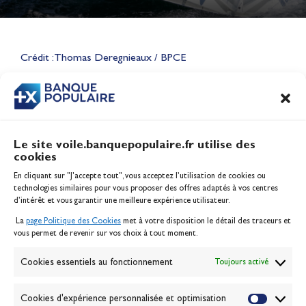
Lauriane Nolot en or à Long
Beach, sur le plan d'eau des
Jeux Olympiques 2028
Crédit : Thomas Deregnieaux / BPCE
Actualités
CONTENU
ASSOCIÉ
Le site voile.banquepopulaire.fr utilise des
cookies
Banque Populaire
En cliquant sur "J'accepte tout", vous acceptez l’utilisation de cookies ou
Inscription serveur média
technologies similaires pour vous proposer des offres adaptés à vos centres
Contact
d’intérêt et vous garantir une meilleure expérience utilisateur.
Mentions légales
La
page Politique des Cookies
met à votre disposition le détail des traceurs et
Politique des cookies
vous permet de revenir sur vos choix à tout moment.
Gérer les cookies
Banque de la voile
Cookies essentiels au fonctionnement
Toujours activé
Galerie photo
Passion Voile TV
Cookies d'expérience personnalisée et optimisation