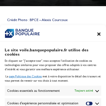
Lauriane Nolot en or à Long
Beach, sur le plan d'eau des
Jeux Olympiques 2028
Crédit Photo : BPCE – Alexis Courcoux
Actualités
CONTENU
ASSOCIÉ
Le site voile.banquepopulaire.fr utilise des
cookies
Banque Populaire
En cliquant sur "J'accepte tout", vous acceptez l’utilisation de cookies ou
Inscription serveur média
technologies similaires pour vous proposer des offres adaptés à vos centres
Contact
d’intérêt et vous garantir une meilleure expérience utilisateur.
Mentions légales
La
page Politique des Cookies
met à votre disposition le détail des traceurs et
Politique des cookies
vous permet de revenir sur vos choix à tout moment.
Gérer les cookies
Banque de la voile
Cookies essentiels au fonctionnement
Toujours activé
Galerie photo
Passion Voile TV
Cookies d'expérience personnalisée et optimisation