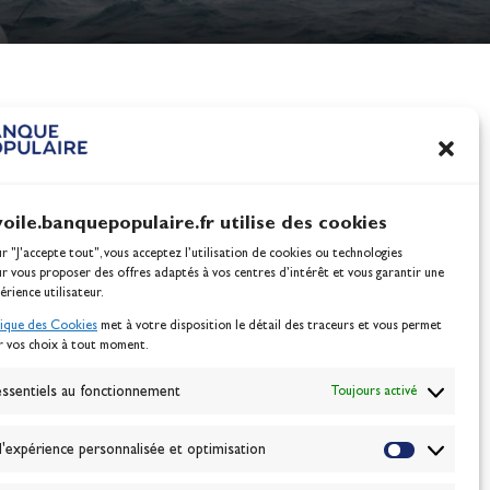
nes
100% Glisse - Écoles F
Voile : la référence glis
Actualités
voile.banquepopulaire.fr utilise des cookies
ur "J'accepte tout", vous acceptez l’utilisation de cookies ou technologies
ur vous proposer des offres adaptés à vos centres d’intérêt et vous garantir une
érience utilisateur.
tique des Cookies
met à votre disposition le détail des traceurs et vous permet
r vos choix à tout moment.
NEWSLETTER
BONNEZ-VOUS
ssentiels au fonctionnement
Toujours activé
'expérience personnalisée et optimisation
VALIDER