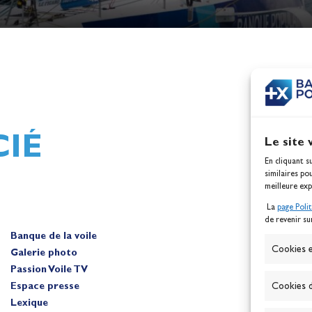
h,
Mathilde Lovadina et Lou
ques
Berthomieu, vice-champion
d'Europe !
Actualités
IÉ
Le site 
En cliquant s
similaires po
meilleure exp
La
page Poli
de revenir su
Banque de la voile
A
Cookies e
Galerie photo
Passion Voile TV
Espace presse
Cookies d
Lexique