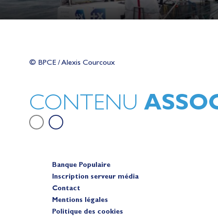
Lauriane Nolot en or à Long Beac
sur le plan d'eau des Jeux Olympi
© BPCE / Alexis Courcoux
2028
Actualités
ASSOC
CONTENU
Banque Populaire
Inscription serveur média
Contact
Mentions légales
Politique des cookies