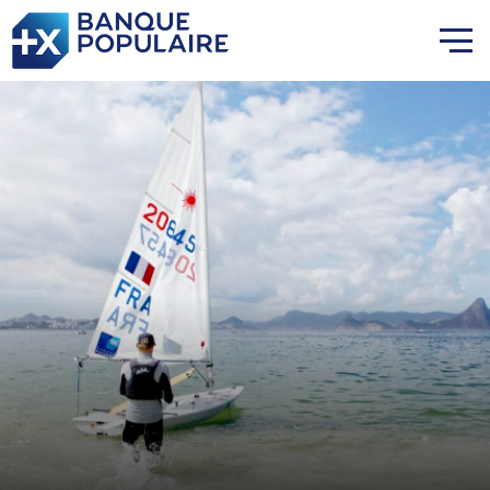
Lauriane Nolot en or à Long
Beach, sur le plan d'eau des