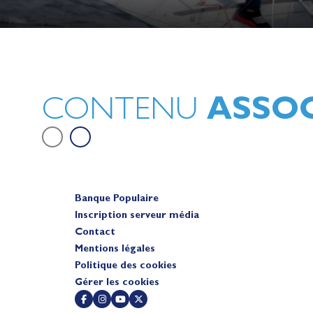
Lauriane Nolot en or à Long Beac
sur le plan d'eau des Jeux Olympi
2028
Actualités
ASSOC
CONTENU
Banque Populaire
Inscription serveur média
Contact
Mentions légales
Politique des cookies
Gérer les cookies