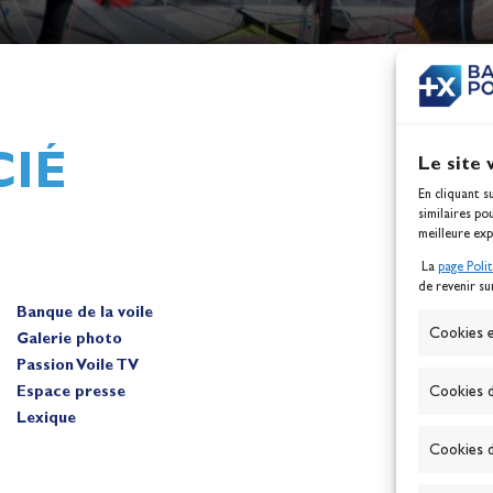
h,
Mathilde Lovadina et Lou
ques
Berthomieu, vice-champion
d'Europe !
Actualités
IÉ
Le site 
En cliquant s
similaires po
meilleure exp
La
page Poli
de revenir su
Banque de la voile
A
Cookies e
Galerie photo
Passion Voile TV
Espace presse
Cookies d
Lexique
Cookies d