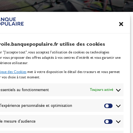
nes
100% Glisse - Écoles F
Voile : la référence glis
Actualités
voile.banquepopulaire.fr utilise des cookies
ur "J'accepte tout", vous acceptez l’utilisation de cookies ou technologies
ur vous proposer des offres adaptés à vos centres d’intérêt et vous garantir une
érience utilisateur.
tique des Cookies
met à votre disposition le détail des traceurs et vous permet
r vos choix à tout moment.
NEWSLETTER
BONNEZ-VOUS
ssentiels au fonctionnement
Toujours activé
'expérience personnalisée et optimisation
VALIDER
e mesure d'audience
J'accepte la
politique de confidentialité