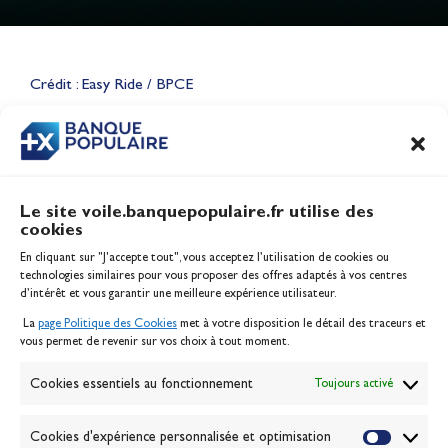
Lauriane Nolot en or à Long
Beach, sur le plan d'eau des
Jeux Olympiques 2028
Crédit : Easy Ride / BPCE
Actualités
CONTENU
ASSOCIÉ
Le site voile.banquepopulaire.fr utilise des
cookies
Banque Populaire
En cliquant sur "J'accepte tout", vous acceptez l’utilisation de cookies ou
Inscription serveur média
technologies similaires pour vous proposer des offres adaptés à vos centres
Contact
d’intérêt et vous garantir une meilleure expérience utilisateur.
Mentions légales
La
page Politique des Cookies
met à votre disposition le détail des traceurs et
Politique des cookies
vous permet de revenir sur vos choix à tout moment.
Gérer les cookies
Banque de la voile
Cookies essentiels au fonctionnement
Toujours activé
Galerie photo
Passion Voile TV
Cookies d'expérience personnalisée et optimisation