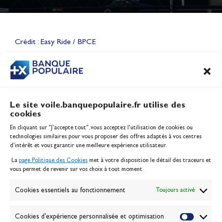
Lauriane Nolot en or à Long
Beach, sur le plan d'eau des
Jeux Olympiques 2028
Crédit : Easy Ride / BPCE
Actualités
CONTENU
ASSOCIÉ
Le site voile.banquepopulaire.fr utilise des
cookies
Banque Populaire
En cliquant sur "J'accepte tout", vous acceptez l’utilisation de cookies ou
Inscription serveur média
technologies similaires pour vous proposer des offres adaptés à vos centres
Contact
d’intérêt et vous garantir une meilleure expérience utilisateur.
Mentions légales
La
page Politique des Cookies
met à votre disposition le détail des traceurs et
Politique des cookies
vous permet de revenir sur vos choix à tout moment.
Gérer les cookies
Banque de la voile
Cookies essentiels au fonctionnement
Toujours activé
Galerie photo
Passion Voile TV
Cookies d'expérience personnalisée et optimisation