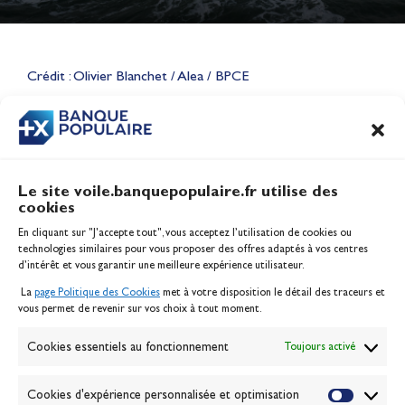
Lauriane Nolot en or à Long
Beach, sur le plan d'eau des
Jeux Olympiques 2028
Crédit : Olivier Blanchet / Alea / BPCE
Actualités
CONTENU
ASSOCIÉ
Le site voile.banquepopulaire.fr utilise des
cookies
Banque Populaire
En cliquant sur "J'accepte tout", vous acceptez l’utilisation de cookies ou
Inscription serveur média
technologies similaires pour vous proposer des offres adaptés à vos centres
Contact
d’intérêt et vous garantir une meilleure expérience utilisateur.
Mentions légales
La
page Politique des Cookies
met à votre disposition le détail des traceurs et
Politique des cookies
vous permet de revenir sur vos choix à tout moment.
Gérer les cookies
Banque de la voile
Cookies essentiels au fonctionnement
Toujours activé
Galerie photo
Passion Voile TV
Cookies d'expérience personnalisée et optimisation