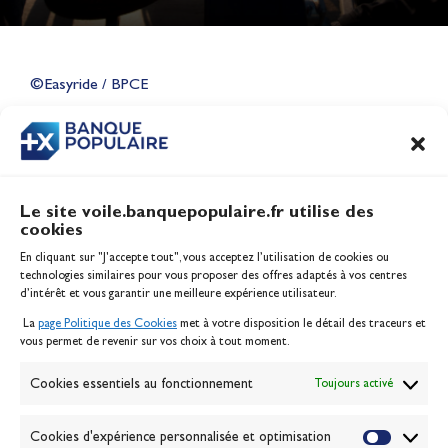
Lauriane Nolot en or à Long
Beach, sur le plan d'eau des
Jeux Olympiques 2028
©Easyride / BPCE
Actualités
CONTENU
ASSOCIÉ
Le site voile.banquepopulaire.fr utilise des
cookies
Banque Populaire
En cliquant sur "J'accepte tout", vous acceptez l’utilisation de cookies ou
Inscription serveur média
technologies similaires pour vous proposer des offres adaptés à vos centres
Contact
d’intérêt et vous garantir une meilleure expérience utilisateur.
Mentions légales
La
page Politique des Cookies
met à votre disposition le détail des traceurs et
Politique des cookies
vous permet de revenir sur vos choix à tout moment.
Gérer les cookies
Banque de la voile
Cookies essentiels au fonctionnement
Toujours activé
Galerie photo
Passion Voile TV
Cookies d'expérience personnalisée et optimisation