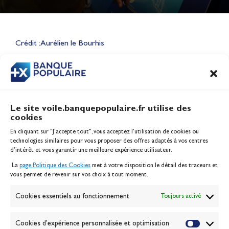
Lauriane Nolot en or à Long
Beach, sur le plan d'eau des
Jeux Olympiques 2028
Crédit : Aurélien le Bourhis
Actualités
CONTENU
ASSOCIÉ
Le site voile.banquepopulaire.fr utilise des
cookies
Banque Populaire
En cliquant sur "J'accepte tout", vous acceptez l’utilisation de cookies ou
Inscription serveur média
technologies similaires pour vous proposer des offres adaptés à vos centres
Contact
d’intérêt et vous garantir une meilleure expérience utilisateur.
Mentions légales
La
page Politique des Cookies
met à votre disposition le détail des traceurs et
Politique des cookies
vous permet de revenir sur vos choix à tout moment.
Gérer les cookies
Banque de la voile
Cookies essentiels au fonctionnement
Toujours activé
Galerie photo
Passion Voile TV
Cookies d'expérience personnalisée et optimisation